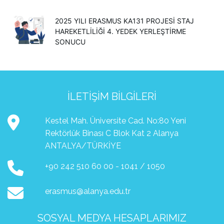
2025 YILI ERASMUS KA131 PROJESİ STAJ
HAREKETLİLİĞİ 4. YEDEK YERLEŞTİRME
SONUCU
İLETIŞIM BILGILERI
Kestel Mah. Üniversite Cad. No:80 Yeni
Rektörlük Binası C Blok Kat 2 Alanya
ANTALYA/TÜRKİYE
+90 242 510 60 00 - 1041 / 1050
erasmus@alanya.edu.tr
SOSYAL MEDYA HESAPLARIMIZ