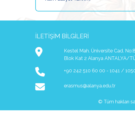
İLETIŞIM BILGILERI
Kestel Mah. Üniversite Cad. No:8
Blok Kat 2 Alanya ANTALYA/T
+90 242 510 60 00 - 1041 / 105
erasmus@alanya.edu.tr
© Tüm hakları sak