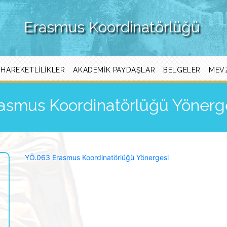
Erasmus Koordinatörlüğü
HAREKETLILIKLER
AKADEMIK PAYDAŞLAR
BELGELER
MEV
asmus Koordinatörlüğü Yönerg
YÖ.063 Erasmus Koordinatörlüğü Yönergesi