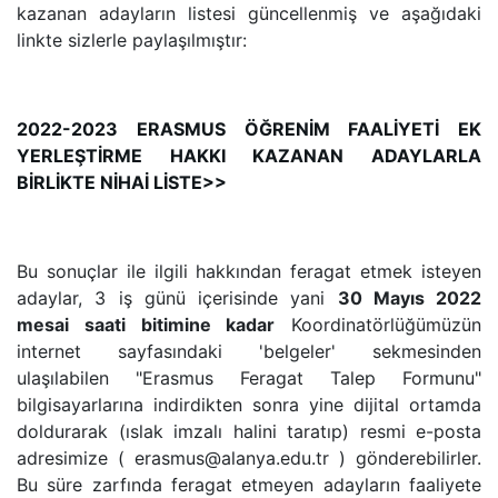
kazanan adayların listesi güncellenmiş ve aşağıdaki
linkte sizlerle paylaşılmıştır:
2022-2023 ERASMUS ÖĞRENİM FAALİYETİ EK
YERLEŞTİRME HAKKI KAZANAN ADAYLARLA
BİRLİKTE NİHAİ LİSTE>>
Bu sonuçlar ile ilgili hakkından feragat etmek isteyen
adaylar, 3 iş günü içerisinde yani
30 Mayıs 2022
mesai saati bitimine kadar
Koordinatörlüğümüzün
internet sayfasındaki 'belgeler' sekmesinden
ulaşılabilen "Erasmus Feragat Talep Formunu"
bilgisayarlarına indirdikten sonra yine dijital ortamda
doldurarak (ıslak imzalı halini taratıp) resmi e-posta
adresimize ( erasmus@alanya.edu.tr ) gönderebilirler.
Bu süre zarfında feragat etmeyen adayların faaliyete