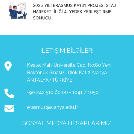
2025 YILI ERASMUS KA131 PROJESİ STAJ
HAREKETLİLİĞİ 4. YEDEK YERLEŞTİRME
SONUCU
İLETIŞIM BILGILERI
Kestel Mah. Üniversite Cad. No:80 Yeni
Rektörlük Binası C Blok Kat 2 Alanya
ANTALYA/TÜRKİYE
+90 242 510 60 00 - 1041 / 1050
erasmus@alanya.edu.tr
SOSYAL MEDYA HESAPLARIMIZ