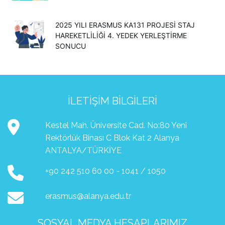
2025 YILI ERASMUS KA131 PROJESİ STAJ
HAREKETLİLİĞİ 4. YEDEK YERLEŞTİRME
SONUCU
İLETIŞIM BILGILERI
Kestel Mah. Üniversite Cad. No:80 Yeni
Rektörlük Binası C Blok Kat 2 Alanya
ANTALYA/TÜRKİYE
+90 242 510 60 00 - 1041 / 1050
erasmus@alanya.edu.tr
SOSYAL MEDYA HESAPLARIMIZ