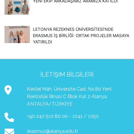
YENİ EKİP ARKADAŞIMIZ ARAMIZA KATILDI
LETONYA REZEKNES ÜNİVERSİTESİ'NDE
ERASMUS İŞ BİRLİĞİ: ORTAK PROJELER MASAYA
YATIRILDI
İLETIŞIM BILGILERI
Kestel Mah. Üniversite Cad. No:80 Yeni
Rektörlük Binası C Blok Kat 2 Alanya
ANTALYA/TÜRKİYE
+90 242 510 60 00 - 1041 / 1050
erasmus@alanya.edu.tr