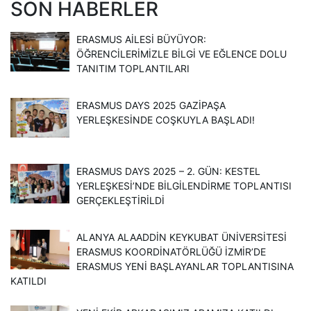
SON HABERLER
ERASMUS AILESI BÜYÜYOR:
ÖĞRENCILERIMIZLE BILGI VE EĞLENCE DOLU
TANITIM TOPLANTILARI
ERASMUS DAYS 2025 GAZIPAŞA
YERLEŞKESINDE COŞKUYLA BAŞLADI!
ERASMUS DAYS 2025 – 2. GÜN: KESTEL
YERLEŞKESI’NDE BILGILENDIRME TOPLANTISI
GERÇEKLEŞTIRILDI
ALANYA ALAADDIN KEYKUBAT ÜNIVERSITESI
ERASMUS KOORDINATÖRLÜĞÜ İZMIR’DE
ERASMUS YENI BAŞLAYANLAR TOPLANTISINA
KATILDI